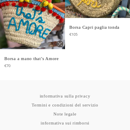
Borsa Capri paglia tonda
Prezzo
€105
di
listino
Borsa a mano that’s Amore
Prezzo
€70
di
listino
informativa sulla privacy
Termini e condizioni del servizio
Note legale
informativa sui rimborsi