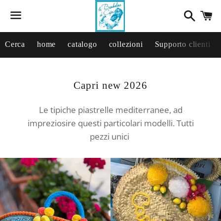
Cerca
C
Menu
Cerca
home
catalogo
collezioni
Supporto clienti
Collezione:
Capri new 2026
Le tipiche piastrelle mediterranee, ad
impreziosire questi particolari modelli. Tutti
pezzi unici