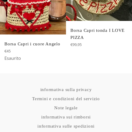
Borsa Capri tonda I LOVE
PIZZA
Prezzo
Borsa Capri i cuore Angelo
€99,95
di
Prezzo
€45
listino
di
Esaurito
listino
informativa sulla privacy
Termini e condizioni del servizio
Note legale
informativa sui rimborsi
informativa sulle spedizioni