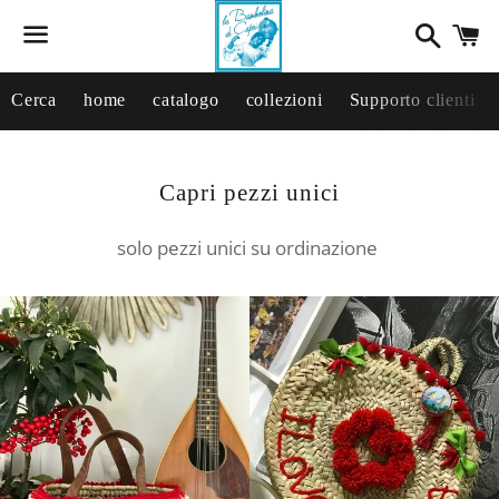
Cerca
C
Menu
Cerca
home
catalogo
collezioni
Supporto clienti
Collezione:
Capri pezzi unici
solo pezzi unici su ordinazione