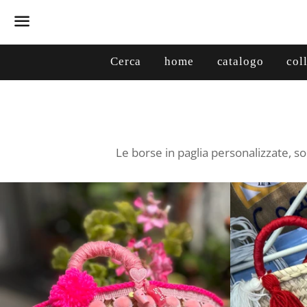
Menu
Cerca
home
catalogo
col
Le borse in paglia personalizzate, s