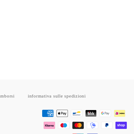
imborsi
informativa sulle spedizioni
Metodi
di
pagamento